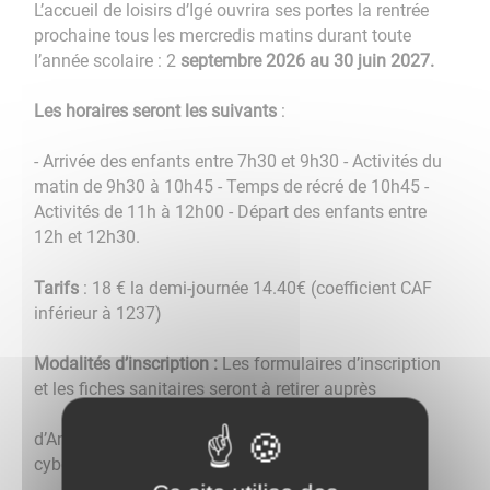
L’accueil de loisirs d’Igé ouvrira ses portes la rentrée
prochaine tous les mercredis matins durant toute
l’année scolaire : 2
septembre 2026 au 30 juin 2027.
Les horaires seront les suivants
:
- Arrivée des enfants entre 7h30 et 9h30 - Activités du
matin de 9h30 à 10h45 - Temps de récré de 10h45 -
Activités de 11h à 12h00 - Départ des enfants entre
12h et 12h30.
Tarifs
: 18 € la demi-journée 14.40€ (coefficient CAF
inférieur à 1237)
Modalités d’inscription :
Les formulaires d’inscription
et les fiches sanitaires seront à retirer auprès
d’Anne-Hélène .06.08.57.24.72 ou par mail :
cyberige71@gmail.com