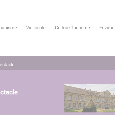
banisme
Vie locale
Culture Tourisme
Enviro
pectacle
ectacle