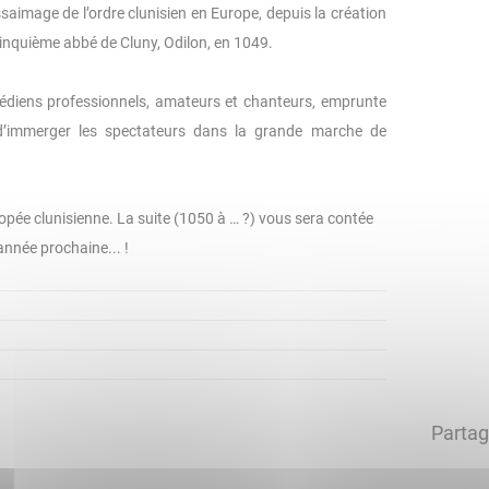
essaimage de l’ordre clunisien en Europe, depuis la création
cinquième abbé de Cluny, Odilon, en 1049.
édiens professionnels, amateurs et chanteurs, emprunte
in d’immerger les spectateurs dans la grande marche de
popée clunisienne. La suite (1050 à … ?) vous sera contée
’année prochaine... !
Partag