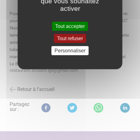
que vous souhaitez
activer
Pour finir, plusieurs membres du bureau du restaurant scolaire ne
pourront plus s'investir pour l'année scolaire suivante : 2026/2027.
Tout accepter
Nous sommes donc à la recherche de nouveaux parents
bénévoles qui pourraient commencer à rejoindre l'équipe dés cette
Tout refuser
année pour un
tuilage progressif. Si vous êtes intéressés merci de vous
Personnaliser
manifester auprès de l'un de nous ou de nous contacter par mail.
Le Bureau du Restaurant Scolaire
restaurant.scolaire.ige@gmail.com
Retour à l'accueil
Partagez
sur :